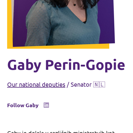
Events
Support us
Gaby Perin-Gopie
Join the party!
Our national deputies
/
Senator 🇳🇱
Follow Gaby
Contact